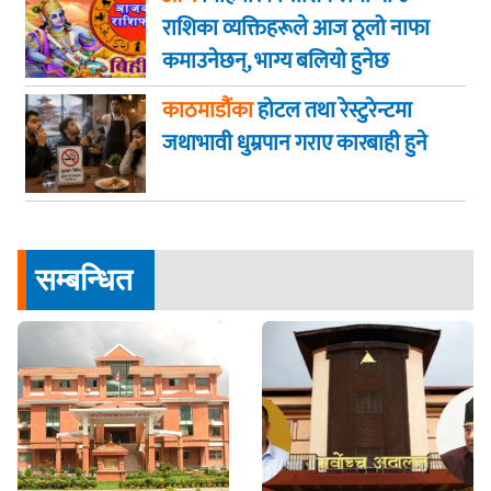
राशिका व्यक्तिहरूले आज ठूलो नाफा
कमाउनेछन्, भाग्य बलियो हुनेछ
काठमाडौंका
होटल तथा रेस्टुरेन्टमा
जथाभावी धुम्रपान गराए कारबाही हुने
सम्बन्धित