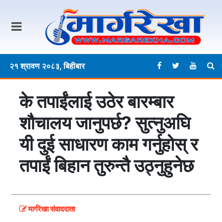
२१ श्रावण २०८३, बिहीबार
के तपाईंलाई उठेर बारम्बार
शौचालय जानुपर्छ? सुत्नुअघि
यी दुई साधारण काम गर्नुहोस् र
तपाईं बिहान तुरुन्तै उठ्नुहुनेछ
मार्गरेखा संवाददाता