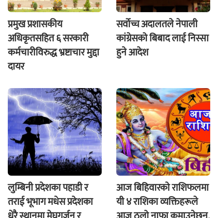
प्रमुख प्रशासकीय
सर्वोच्च अदालतले नेपाली
अधिकृतसहित ६ सरकारी
कांग्रेसको बिबाद लाई निस्सा
कर्मचारीविरुद्ध भ्रष्टाचार मुद्दा
हुने आदेश
दायर
लुम्बिनी प्रदेशका पहाडी र
आज बिहिवारकाे राशिफलमा
तराई भूभाग मधेस प्रदेशका
यी ४ राशिका व्यक्तिहरूले
धेरै स्थानमा मेघगर्जन र
आज ठूलो नाफा कमाउनेछन्,