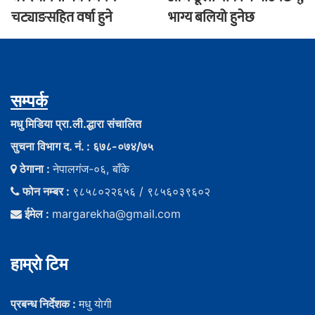
चट्याङसहित वर्षा हुने
भाग्य बलियो हुनेछ
सम्पर्क
मधु मिडिया प्रा.ली.द्धारा संचालित
सुचना विभाग द. नं. : ६७८-०७४/७५
ठेगाना :
नेपालगंज-०६, बाँके
फोन नम्बर :
९८५८०२२६५६ / ९८५६०३९६०२
ईमेल :
margarekha@gmail.com
हाम्राे टिम
प्रबन्ध निर्देशक :
मधु याेगी