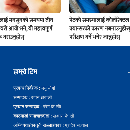
ंलाई मनसुनको समयमा तीन
पेटको समस्यालाई कोलोरेक्टल
वरो आयो भने, यी महत्त्वपूर्ण
क्यान्सरको कारण नबनाउनुहोस्
ू गराउनुहोस्
परीक्षण गर्ने भनेर जान्नुहोस्
हाम्राे टिम
प्रबन्ध निर्देशक :
मधु याेगी
सम्पादक :
रूपन ज्ञवाली
प्रधान सम्पादक :
प्रेम के.सीा
काठमाडौ समाचारदाता :
लक्ष्मण के सी
अधिवक्ता/कानूनी सल्लाहकार :
प्रदिप सत्याल