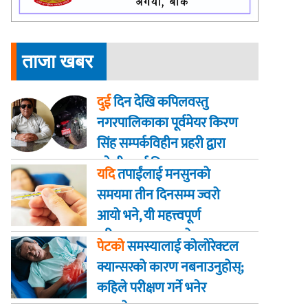
ताजा खबर
दुई
दिन देखि कपिलवस्तु
नगरपालिकाका पूर्वमेयर किरण
सिंह सम्पर्कविहीन प्रहरी द्वारा
खाेजी कार्य तिब्रता
यदि
तपाईंलाई मनसुनको
समयमा तीन दिनसम्म ज्वरो
आयो भने, यी महत्त्वपूर्ण
परीक्षणहरू गराउनुहोस्
पेटको
समस्यालाई कोलोरेक्टल
क्यान्सरको कारण नबनाउनुहोस्;
कहिले परीक्षण गर्ने भनेर