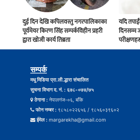
दुई दिन देखि कपिलवस्तु नगरपालिकाका
यदि तपाई
पूर्वमेयर किरण सिंह सम्पर्कविहीन प्रहरी
दिनसम्म ज्
द्वारा खाेजी कार्य तिब्रता
परीक्षणहर
सम्पर्क
मधु मिडिया प्रा.ली.द्धारा संचालित
सुचना विभाग द. नं. : ६७८-०७४/७५
ठेगाना :
नेपालगंज-०६, बाँके
फोन नम्बर :
९८५८०२२६५६ / ९८५६०३९६०२
ईमेल :
margarekha@gmail.com