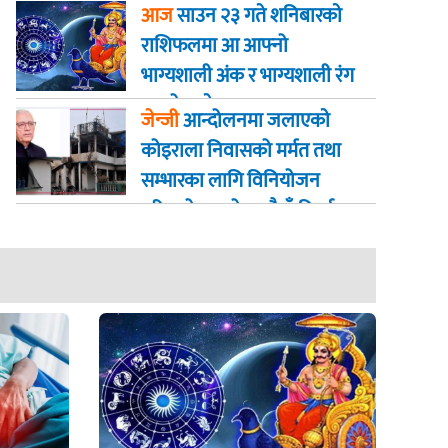
जान्नुहोस्
आज
साउन २३ गते शनिबारकाे
राशिफलमा आ आफ्नो
भाग्यशाली अंक र भाग्यशाली रंग
कस्तो रहनेछ
जेन्जी
आन्दोलनमा जलाएकाे
कोइराला निवासको मर्मत तथा
सम्भारका लागि विनियोजन
गरिएको २ करोड रुपैयाँ फिर्ता