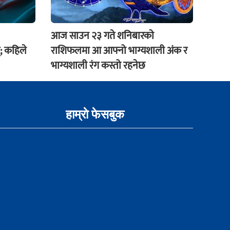
आज साउन २३ गते शनिबारकाे
; कहिले
राशिफलमा आ आफ्नो भाग्यशाली अंक र
भाग्यशाली रंग कस्तो रहनेछ
हाम्राे फेसबुक