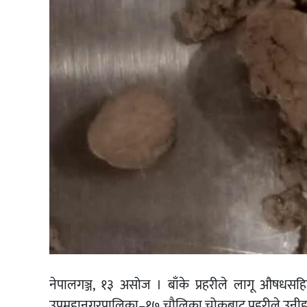
नेपालगञ्ज, १३ असोज । बाँके प्रहरीले लागू औषधसहि
उपमहानगरपालिका–१७ चौलिका चोकबाट प्रहरीले उनीहर