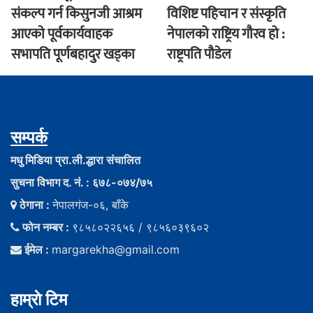
संकल्प गर्न किसुनजी आश्रम
विशिष्ट पहिचान र संस्कृति
आएकाे पूर्वकार्यवाहक
नेपालको राष्ट्रिय गौरव हो :
सभापति पूर्णबहादुर खड्का
राष्ट्रपति पौडेल
सम्पर्क
मधु मिडिया प्रा.ली.द्धारा संचालित
सुचना विभाग द. नं. : ६७८-०७४/७५
ठेगाना :
नेपालगंज-०६, बाँके
फोन नम्बर :
९८५८०२२६५६ / ९८५६०३९६०२
ईमेल :
margarekha@gmail.com
हाम्राे टिम