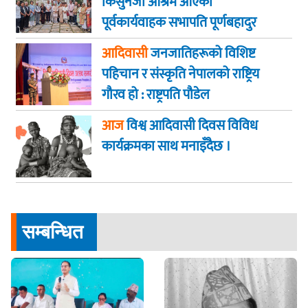
किसुनजी आश्रम आएकाे
पूर्वकार्यवाहक सभापति पूर्णबहादुर
खड्का
आदिवासी
जनजातिहरूको विशिष्ट
पहिचान र संस्कृति नेपालको राष्ट्रिय
गौरव हो : राष्ट्रपति पौडेल
आज
विश्व आदिवासी दिवस विविध
कार्यक्रमका साथ मनाइँदैछ ।
सम्बन्धित