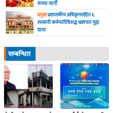
रूपमा जानौं
प्रमुख
प्रशासकीय अधिकृतसहित ६
सरकारी कर्मचारीविरुद्ध भ्रष्टाचार मुद्दा
दायर
सम्बन्धित