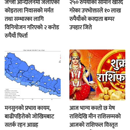
जेन्जी आन्दोलनमा जलाएकाे
२५० रुपैयाँको सामान खरिद
कोइराला निवासको मर्मत
गरेका उपभोक्ताले १० लाख
तथा सम्भारका लागि
रुपैयाँको करदाता बम्पर
विनियोजन गरिएको २ करोड
उपहार जिते
रुपैयाँ फिर्ता
मनसुनको प्रभाव कायम,
आज भाग्य कस्ताे छ मेष
बाढीपहिरोको जोखिमबाट
राशिदेखि मीन राशिसम्मको
सतर्क रहन आग्रह
आजको राशिफल विस्तृत