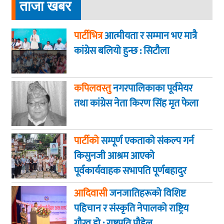
ताजा खबर
पार्टीभित्र
आत्मीयता र सम्मान भए मात्रै
कांग्रेस बलियो हुन्छ : सिटौला
कपिलवस्तु
नगरपालिकाका पूर्वमेयर
तथा कांग्रेस नेता किरण सिंह मृत फेला
पार्टीको
सम्पूर्ण एकताको संकल्प गर्न
किसुनजी आश्रम आएकाे
पूर्वकार्यवाहक सभापति पूर्णबहादुर
खड्का
आदिवासी
जनजातिहरूको विशिष्ट
पहिचान र संस्कृति नेपालको राष्ट्रिय
गौरव हो : राष्ट्रपति पौडेल