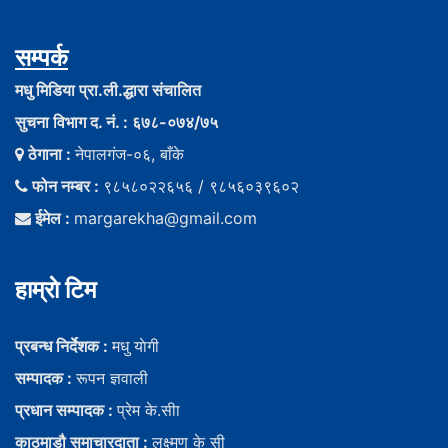
सम्पर्क
मधु मिडिया प्रा.ली.द्धारा संचालित
सुचना विभाग द. नं. : ६७८-०७४/७५
ठेगाना :
नेपालगंज-०६, बाँके
फोन नम्बर :
९८५८०२२६५६ / ९८५६०३९६०२
ईमेल :
margarekha@gmail.com
हाम्राे टिम
प्रबन्ध निर्देशक :
मधु याेगी
सम्पादक :
रूपन ज्ञवाली
प्रधान सम्पादक :
प्रेम के.सीा
काठमाडौ समाचारदाता :
लक्ष्मण के सी