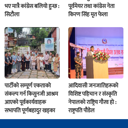
भए मात्रै कांग्रेस बलियो हुन्छ :
पूर्वमेयर तथा कांग्रेस नेता
सिटौला
किरण सिंह मृत फेला
पार्टीको सम्पूर्ण एकताको
आदिवासी जनजातिहरूको
संकल्प गर्न किसुनजी आश्रम
विशिष्ट पहिचान र संस्कृति
आएकाे पूर्वकार्यवाहक
नेपालको राष्ट्रिय गौरव हो :
सभापति पूर्णबहादुर खड्का
राष्ट्रपति पौडेल