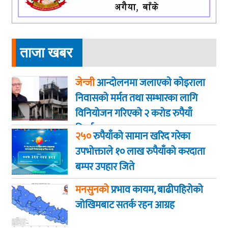
ताजा खबर
जेन्जी
आन्दोलनमा जलाएकाे कोइराला
निवासको मर्मत तथा सम्भारका लागि
विनियोजन गरिएको २ करोड रुपैयाँ
फिर्ता
२५०
रुपैयाँको सामान खरिद गरेका
उपभोक्ताले १० लाख रुपैयाँको करदाता
बम्पर उपहार जिते
मनसुनको
प्रभाव कायम, बाढीपहिरोको
जोखिमबाट सतर्क रहन आग्रह