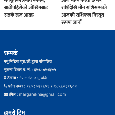
मनसुनको प्रभाव कायम,
आज भाग्य कस्ताे छ मेष
बाढीपहिरोको जोखिमबाट
राशिदेखि मीन राशिसम्मको
सतर्क रहन आग्रह
आजको राशिफल विस्तृत
रूपमा जानौं
सम्पर्क
मधु मिडिया प्रा.ली.द्धारा संचालित
सुचना विभाग द. नं. : ६७८-०७४/७५
ठेगाना :
नेपालगंज-०६, बाँके
फोन नम्बर :
९८५८०२२६५६ / ९८५६०३९६०२
ईमेल :
margarekha@gmail.com
हाम्राे टिम