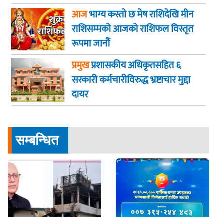
आज
भाग्य कस्ताे छ मेष राशिदेखि मीन
राशिसम्मको आजको राशिफल विस्तृत
रूपमा जानौं
प्रमुख
प्रशासकीय अधिकृतसहित ६
सरकारी कर्मचारीविरुद्ध भ्रष्टाचार मुद्दा
दायर
सम्बन्धित