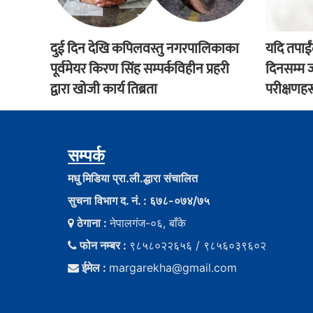
दुई दिन देखि कपिलवस्तु नगरपालिकाका
यदि तपाई
पूर्वमेयर किरण सिंह सम्पर्कविहीन प्रहरी
दिनसम्म ज्
द्वारा खाेजी कार्य तिब्रता
परीक्षणहर
सम्पर्क
मधु मिडिया प्रा.ली.द्धारा संचालित
सुचना विभाग द. नं. : ६७८-०७४/७५
ठेगाना :
नेपालगंज-०६, बाँके
फोन नम्बर :
९८५८०२२६५६ / ९८५६०३९६०२
ईमेल :
margarekha@gmail.com