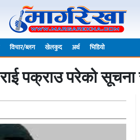
विचार/ब्लग
खेलकुद
अर्थ
भिडियाे
ा राई पक्राउ परेको सूच