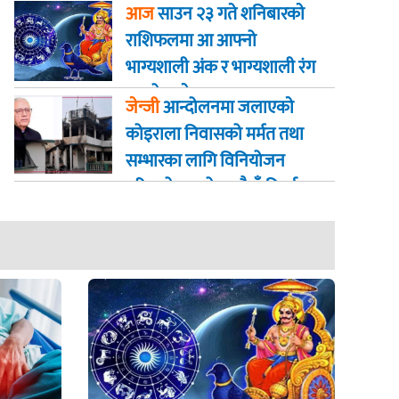
जान्नुहोस्
आज
साउन २३ गते शनिबारकाे
राशिफलमा आ आफ्नो
भाग्यशाली अंक र भाग्यशाली रंग
कस्तो रहनेछ
जेन्जी
आन्दोलनमा जलाएकाे
कोइराला निवासको मर्मत तथा
सम्भारका लागि विनियोजन
गरिएको २ करोड रुपैयाँ फिर्ता