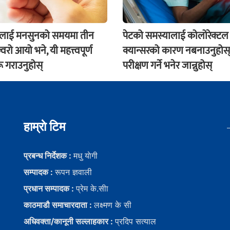
ंलाई मनसुनको समयमा तीन
पेटको समस्यालाई कोलोरेक्टल
वरो आयो भने, यी महत्त्वपूर्ण
क्यान्सरको कारण नबनाउनुहोस्
ू गराउनुहोस्
परीक्षण गर्ने भनेर जान्नुहोस्
हाम्राे टिम
प्रबन्ध निर्देशक :
मधु याेगी
सम्पादक :
रूपन ज्ञवाली
प्रधान सम्पादक :
प्रेम के.सीा
काठमाडौ समाचारदाता :
लक्ष्मण के सी
अधिवक्ता/कानूनी सल्लाहकार :
प्रदिप सत्याल