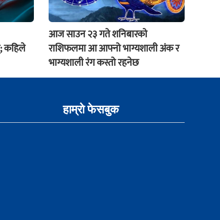
आज साउन २३ गते शनिबारकाे
; कहिले
राशिफलमा आ आफ्नो भाग्यशाली अंक र
भाग्यशाली रंग कस्तो रहनेछ
हाम्राे फेसबुक