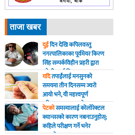
ताजा खबर
दुई
दिन देखि कपिलवस्तु
नगरपालिकाका पूर्वमेयर किरण
सिंह सम्पर्कविहीन प्रहरी द्वारा
खाेजी कार्य तिब्रता
यदि
तपाईंलाई मनसुनको
समयमा तीन दिनसम्म ज्वरो
आयो भने, यी महत्त्वपूर्ण
परीक्षणहरू गराउनुहोस्
पेटको
समस्यालाई कोलोरेक्टल
क्यान्सरको कारण नबनाउनुहोस्;
कहिले परीक्षण गर्ने भनेर