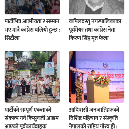
पार्टीभित्र आत्मीयता र सम्मान
कपिलवस्तु नगरपालिकाका
भए मात्रै कांग्रेस बलियो हुन्छ :
पूर्वमेयर तथा कांग्रेस नेता
सिटौला
किरण सिंह मृत फेला
पार्टीको सम्पूर्ण एकताको
आदिवासी जनजातिहरूको
संकल्प गर्न किसुनजी आश्रम
विशिष्ट पहिचान र संस्कृति
आएकाे पूर्वकार्यवाहक
नेपालको राष्ट्रिय गौरव हो :