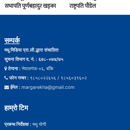
सभापति पूर्णबहादुर खड्का
राष्ट्रपति पौडेल
सम्पर्क
मधु मिडिया प्रा.ली.द्धारा संचालित
सुचना विभाग द. नं. : ६७८-०७४/७५
ठेगाना :
नेपालगंज-०६, बाँके
फोन नम्बर :
९८५८०२२६५६ / ९८५६०३९६०२
ईमेल :
margarekha@gmail.com
हाम्राे टिम
प्रबन्ध निर्देशक :
मधु याेगी