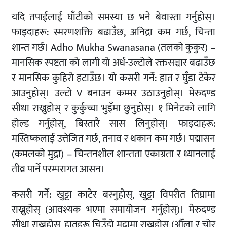
यदि तपाईंलाई घाँटीको समस्या छ भने बेवास्ता गर्नुहोस्।
फाइदाहरू: स्मरणशक्ति बढाउँछ, अनिद्रा कम गर्छ, चिन्ता
शान्त गर्छ। Adho Mukha Swanasana (तलको कुकुर) –
मानसिक स्पष्टता को लागी यो अर्ध-उल्टोले रक्तसञ्चार बढाउँछ
र मानसिक कुहिरो हटाउँछ। यो कसरी गर्ने: हात र घुँडा टेकेर
आउनुहोस्। उल्टो V बनाउन कम्मर उठाउनुहोस्। मेरुदण्ड
सीधा राख्नुहोस् र कुर्कुच्चा भुइँमा छुनुहोस्। १ मिनेटको लागि
होल्ड गर्नुहोस्, बिस्तारै सास लिनुहोस्। फाइदाहरू:
मस्तिष्कलाई उत्तेजित गर्छ, तनाव र थकान कम गर्छ। पद्मासन
(कमलको मुद्रा) – चिन्तनशील शान्तता एकाग्रता र ध्यानलाई
तीव्र पार्ने परम्परागत आसन।
कसरी गर्ने: खुट्टा काटेर बस्नुहोस्, खुट्टा विपरीत तिघ्रामा
राख्नुहोस् (आवश्यक भएमा समायोजन गर्नुहोस्)। मेरुदण्ड
सीधा राख्नुहोस्, हातहरू चिउँडो मुद्रामा राख्नुहोस् (औँला र चोर