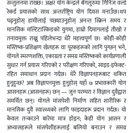
सन्तुलनमा राख्छ। अक्षर योग केन्द्रले बेंगलुरुमा गिनिज वर्ल्ड
रेकर्ड प्रयासको साथ अन्तर्राष्ट्रिय योग दिवस मनाउँछ।थप
पढ्नुहोस् हामीलाई पछ्याउनुहोस् अनन्त स्क्रिन समय र
मानसिक मल्टिटास्किङको युगमा, हाम्रो दिमागलाई तीखो र
तनावमुक्त राख्नु पहिलेभन्दा धेरै महत्त्वपूर्ण छ। कोही-कोही
मस्तिष्क-प्रशिक्षण खेलहरू वा पूरकहरूको लागि पुग्छन् भने,
योगले स्मरणशक्ति, एकाग्रता र समग्र मस्तिष्कको कार्यप्रणाली
सुधार गर्न प्रयास गरिएको र परीक्षण गरिएको, साइड-इफेक्ट-
रहित समाधान प्रदान गर्दछ। धेरै विज्ञापनहरूबाट थकित
हुनुहुन्छ? अब विज्ञापनमुक्त हुनुहोस् यहाँ ७ प्रभावकारी योग
आसनहरू (आसनहरू) छन् — जुन परम्परा र विज्ञान दुवैद्वारा
समर्थित छन्। योगले मांसपेशी निर्माण सहित शारीरिक र
मानसिक दुवै स्वास्थ्यको लागि फाइदाहरू प्रदान गर्दछ। यो
केवल तन्काउने बारेमा मात्र होइन; केही योग आसन र
अभ्यासहरूले मांसपेशीहरूलाई बलियो बनाउन र समग्र