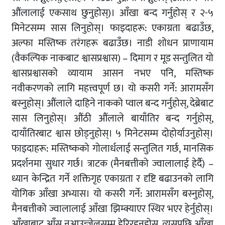
औंलालाई एकसाथ छुनुहोस्)। आँखा बन्द गर्नुहोस् र २-५
मिनेटसम्म सास लिनुहोस्। फाइदाहरू: एकाग्रता बढाउँछ,
अल्फा मस्तिष्क तरंगहरू बढाउँछ। नाडी शोधन प्राणायाम
(वैकल्पिक नाकबाट श्वासप्रश्वास) – दिमाग र मूड सन्तुलित यो
श्वासप्रश्वासको व्यायाम आसन नभए पनि, मस्तिष्क
नवीकरणको लागि महत्त्वपूर्ण छ। यो कसरी गर्ने: आरामसँग
बस्नुहोस्। औंलाले दाहिने नाकको प्वाल बन्द गर्नुहोस्, देब्रेबाट
सास लिनुहोस्। औंठी औंलाले बायाँतिर बन्द गर्नुहोस्,
दायाँतिरबाट श्वास छोड्नुहोस्। ५ मिनेटसम्म दोहोर्याउनुहोस्।
फाइदाहरू: मस्तिष्कको गोलार्धलाई सन्तुलित गर्छ, मानसिक
प्रदर्शनमा सुधार गर्छ। त्राटक (मैनबत्तीको ज्वालालाई हेर्दै) –
ध्यान केन्द्रित गर्ने शक्तिगृह एकाग्रता र दृष्टि बढाउनको लागि
योगिक आँखा अभ्यास। यो कसरी गर्ने: आरामसँग बस्नुहोस्,
मैनबत्तीको ज्वालालाई आँखा झिम्क्याएर स्थिर भएर हेर्नुहोस्।
आँखाबाट आँसु नआउन्जेलसम्म हेरिरहनुहोस्, त्यसपछि आँखा