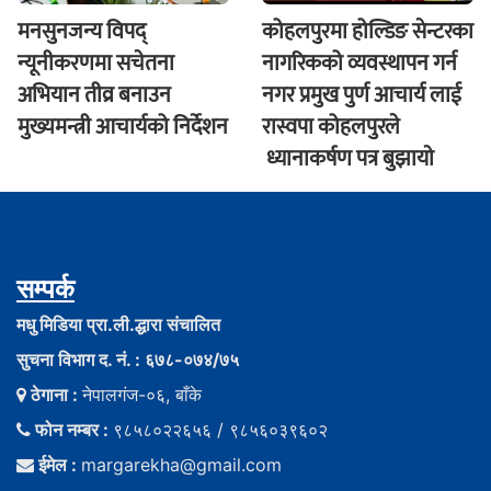
मनसुनजन्य विपद्
कोहलपुरमा होल्डिङ सेन्टरका
न्यूनीकरणमा सचेतना
नागरिकको व्यवस्थापन गर्न
अभियान तीव्र बनाउन
नगर प्रमुख पुर्ण आचार्य लाई
मुख्यमन्त्री आचार्यको निर्देशन
रास्वपा कोहलपुरले
ध्यानाकर्षण पत्र बुझायाे
सम्पर्क
मधु मिडिया प्रा.ली.द्धारा संचालित
सुचना विभाग द. नं. : ६७८-०७४/७५
ठेगाना :
नेपालगंज-०६, बाँके
फोन नम्बर :
९८५८०२२६५६ / ९८५६०३९६०२
ईमेल :
margarekha@gmail.com