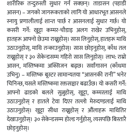
शारीरिक तन्दुरुस्ती सुधार गर्न सक्छन्। ताडासन (पहाडी
आसन) – जगको जागरूकताको लागि यो आधारभूत आसनले
स्नायु प्रणालीलाई शान्त पार्छ र आसनलाई सुधार गर्छ। यो
कसरी गर्ने: खुट्टा कम्मर-चौडाइ अलग राखेर उभिनुहोस्,
हातहरू आफ्नो छेउमा राख्नुहोस्। सास लिनुहोस्, हातहरू माथि
उठाउनुहोस्, माथि तन्काउनुहोस्। सास छोड्नुहोस्, काँध तल
राख्नुहोस् र ३० सेकेन्डसम्म गहिरो सास लिनुहोस्। लाभ: राम्रो
आसन, मस्तिष्कमा अक्सिजन बढ्छ। सर्वांगासन (काँधमा
उभिनु) – मस्तिष्क बूस्टर सामान्यतया “आसनकी रानी” भनेर
चिनिन्छ, यसले मस्तिष्कमा रक्तसञ्चार बढाउँछ। यो कसरी गर्ने:
आफ्नो ढाडको बलले सुत्नुहोस्, खुट्टा, कम्मरलाई माथि
उठाउनुहोस् र हातले टेवा दिएर तल्लो मेरुदण्डलाई माथि
उठाउनुहोस्। खुट्टा सीधा राख्नुहोस् र औंलाहरू माथितिर
देखाउनुहोस्। ३० सेकेन्डसम्म होल्ड गर्नुहोस्, त्यसपछि बिस्तारै
छोड्नुहोस्।