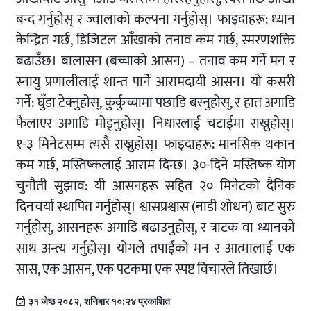
बन्द गर्नुहोस् र ज्वालाको कल्पना गर्नुहोस्। फाइदाहरू: ध्यान
केन्द्रित गर्छ, डिजिटल आँखाको तनाव कम गर्छ, स्मरणशक्ति
बढाउँछ। बालासन (बच्चाको आसन) – तनाव कम गर्ने मन र
स्नायु प्रणालीलाई शान्त पार्ने आरामदायी आसन। यो कसरी
गर्ने: घुँडा टेक्नुहोस्, कुर्कुच्चामा पछाडि बस्नुहोस्, र हात अगाडि
फैलाएर अगाडि मोड्नुहोस्। निधारलाई चटाईमा राख्नुहोस्।
१-३ मिनेटसम्म त्यसै राख्नुहोस्। फाइदाहरू: मानसिक थकान
कम गर्छ, मस्तिष्कलाई आराम दिन्छ। ३०-दिने मस्तिष्क योग
चुनौती सुझाव: यी आसनहरू सहित २० मिनेटको दैनिक
दिनचर्या स्थापित गर्नुहोस्। श्वासप्रश्वास (नाडी शोधन) बाट सुरु
गर्नुहोस्, आसनहरू अगाडि बढाउनुहोस्, र त्राटक वा ध्यानको
साथ अन्त्य गर्नुहोस्। योगले तपाईंको मन र आत्मालाई एक
सास, एक आसन, एक पटकमा एक स्पष्ट विचारले तिखार्छ।
३१ जेष्ठ २०८२, शनिबार १०:२४ प्रकाशित