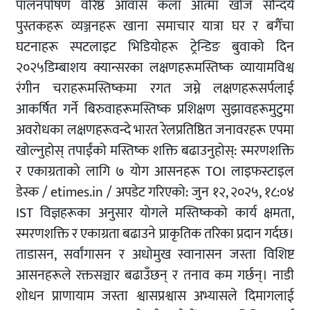
पालनपोषण वरिष्ठ आवास कला आत्मा खोज सौन्दर्य
पुस्तकहरू व्यञ्जनहरू खाना समाचार यात्रा घर र बगैँचा
घटनाहरू स्पटलाइट भिडियोहरू ट्रेन्डिङ बुवाको दिन
२०२५डिम्बाशय क्यान्सरका लक्षणहरूमस्तिष्क व्यायामविश्व
रंगीन चराहरूमस्तिष्कमा रगत जम्ने लक्षणहरूसर्पलाई
आकर्षित गर्ने बिरुवाहरूमस्तिष्क प्रशिक्षण सुझावहरूमुटुमा
अवरोधका लक्षणहरूवन्दे भारत रेलप्रतिष्ठित जनावरहरू एपमा
खोल्नुहोस् तपाईंको मस्तिष्क शक्ति बढाउनुहोस्: स्मरणशक्ति
र एकाग्रताको लागि ७ योग आसनहरू TOI लाइफस्टाइल
डेस्क / etimes.in / अपडेट गरिएको: जुन १२, २०२५, १८:०४
IST विज्ञहरूका अनुसार योगले मस्तिष्कको कार्य क्षमता,
स्मरणशक्ति र एकाग्रता बढाउने प्राकृतिक तरिका प्रदान गर्दछ।
ताडासन, सर्वांगासन र अधोमुख स्वानासन जस्ता विशिष्ट
आसनहरूले रक्तसञ्चार बढाउँछन् र तनाव कम गर्छन्। नाडी
शोधन प्राणायाम जस्ता श्वासप्रश्वास अभ्यासले दिमागलाई