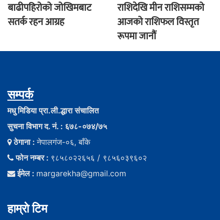
बाढीपहिरोको जोखिमबाट
राशिदेखि मीन राशिसम्मको
सतर्क रहन आग्रह
आजको राशिफल विस्तृत
रूपमा जानौं
सम्पर्क
मधु मिडिया प्रा.ली.द्धारा संचालित
सुचना विभाग द. नं. : ६७८-०७४/७५
ठेगाना :
नेपालगंज-०६, बाँके
फोन नम्बर :
९८५८०२२६५६ / ९८५६०३९६०२
ईमेल :
margarekha@gmail.com
हाम्राे टिम