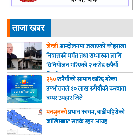
ताजा खबर
जेन्जी
आन्दोलनमा जलाएकाे कोइराला
निवासको मर्मत तथा सम्भारका लागि
विनियोजन गरिएको २ करोड रुपैयाँ
फिर्ता
२५०
रुपैयाँको सामान खरिद गरेका
उपभोक्ताले १० लाख रुपैयाँको करदाता
बम्पर उपहार जिते
मनसुनको
प्रभाव कायम, बाढीपहिरोको
जोखिमबाट सतर्क रहन आग्रह