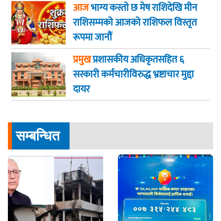
आज
भाग्य कस्ताे छ मेष राशिदेखि मीन
राशिसम्मको आजको राशिफल विस्तृत
रूपमा जानौं
प्रमुख
प्रशासकीय अधिकृतसहित ६
सरकारी कर्मचारीविरुद्ध भ्रष्टाचार मुद्दा
दायर
सम्बन्धित