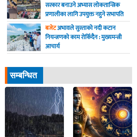
आग्रह
सरकार बनाउने अभ्यास लोकतान्त्रिक
प्रणालीका लागि उपयुक्त नहुने सभापति
गगन कुमार थापा
बजेट
अभावले सुस्ताको नदी कटान
नियन्त्रणको काम रोकिँदैन : मुख्यमन्त्री
आचार्य
सम्बन्धित