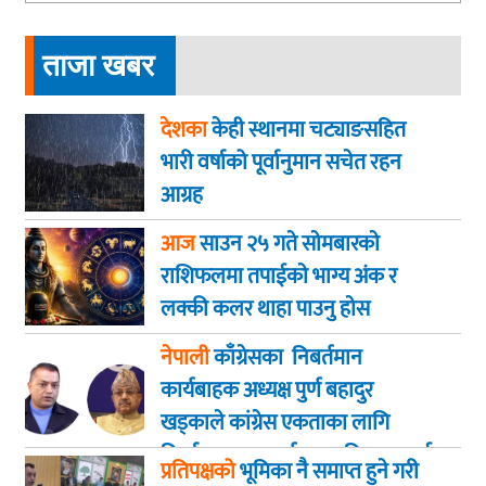
ताजा खबर
देशका
केही स्थानमा चट्याङसहित
भारी वर्षाको पूर्वानुमान सचेत रहन
आग्रह
आज
साउन २५ गते साेमबारकाे
राशिफलमा तपाईकाे भाग्य अंक र
लक्की कलर थाहा पाउनु हाेस
नेपाली
काँग्रेसका निबर्तमान
कार्यबाहक अध्यक्ष पुर्ण बहादुर
खड्काले कांग्रेस एकताका लागि
निर्णायक पहल गर्न सभापति थापालाई
प्रतिपक्षको
भूमिका नै समाप्त हुने गरी