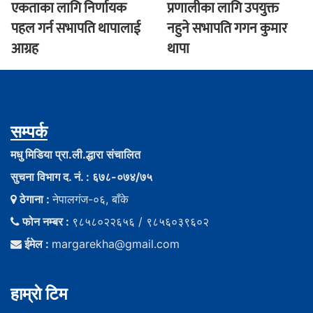
एकताका लागि निर्णायक
प्रणालीका लागि उपयुक्त
पहल गर्न सभापति थापालाई
नहुने सभापति गगन कुमार
आग्रह
थापा
सम्पर्क
मधु मिडिया प्रा.ली.द्धारा संचालित
सुचना विभाग द. नं. : ६७८-०७४/७५
ठेगाना :
नेपालगंज-०६, बाँके
फोन नम्बर :
९८५८०२२६५६ / ९८५६०३९६०२
ईमेल :
margarekha@gmail.com
हाम्राे टिम