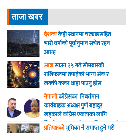
ताजा खबर
देशका
केही स्थानमा चट्याङसहित
भारी वर्षाको पूर्वानुमान सचेत रहन
आग्रह
आज
साउन २५ गते साेमबारकाे
राशिफलमा तपाईकाे भाग्य अंक र
लक्की कलर थाहा पाउनु हाेस
नेपाली
काँग्रेसका निबर्तमान
कार्यबाहक अध्यक्ष पुर्ण बहादुर
खड्काले कांग्रेस एकताका लागि
निर्णायक पहल गर्न सभापति थापालाई
प्रतिपक्षको
भूमिका नै समाप्त हुने गरी
आग्रह