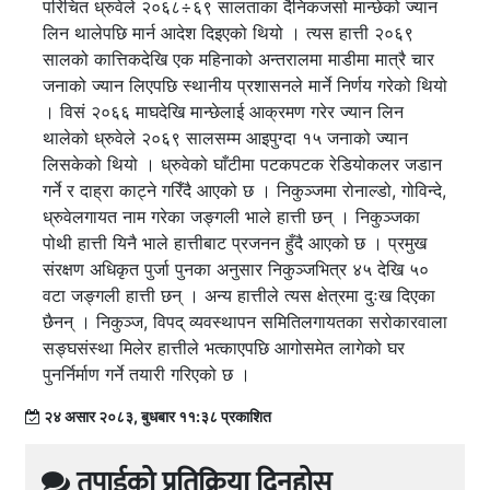
परिचित ध्रुवेले २०६८÷६९ सालताका दैनिकजसो मान्छेको ज्यान
लिन थालेपछि मार्न आदेश दिइएको थियो । त्यस हात्ती २०६९
सालको कात्तिकदेखि एक महिनाको अन्तरालमा माडीमा मात्रै चार
जनाको ज्यान लिएपछि स्थानीय प्रशासनले मार्ने निर्णय गरेको थियो
। विसं २०६६ माघदेखि मान्छेलाई आक्रमण गरेर ज्यान लिन
थालेको ध्रुवेले २०६९ सालसम्म आइपुग्दा १५ जनाको ज्यान
लिसकेको थियो । ध्रुवेको घाँटीमा पटकपटक रेडियोकलर जडान
गर्ने र दाह्रा काट्ने गरिँदै आएको छ । निकुञ्जमा रोनाल्डो, गोविन्दे,
ध्रुवेलगायत नाम गरेका जङ्गली भाले हात्ती छन् । निकुञ्जका
पोथी हात्ती यिनै भाले हात्तीबाट प्रजनन हुँदै आएको छ । प्रमुख
संरक्षण अधिकृत पुर्जा पुनका अनुसार निकुञ्जभित्र ४५ देखि ५०
वटा जङ्गली हात्ती छन् । अन्य हात्तीले त्यस क्षेत्रमा दुःख दिएका
छैनन् । निकुञ्ज, विपद् व्यवस्थापन समितिलगायतका सरोकारवाला
सङ्घसंस्था मिलेर हात्तीले भत्काएपछि आगोसमेत लागेको घर
पुनर्निर्माण गर्ने तयारी गरिएको छ ।
२४ असार २०८३, बुधबार ११:३८ प्रकाशित
तपाईको प्रतिक्रिया दिनुहोस्