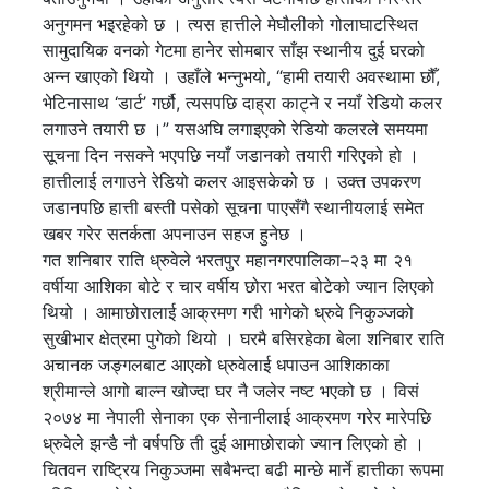
अनुगमन भइरहेको छ । त्यस हात्तीले मेघौलीको गोलाघाटस्थित
सामुदायिक वनको गेटमा हानेर सोमबार साँझ स्थानीय दुई घरको
अन्न खाएको थियो । उहाँले भन्नुभयो, “हामी तयारी अवस्थामा छौँ,
भेटिनासाथ ‘डार्ट’ गर्छौ, त्यसपछि दाह्रा काट्ने र नयाँ रेडियो कलर
लगाउने तयारी छ ।” यसअघि लगाइएको रेडियो कलरले समयमा
सूचना दिन नसक्ने भएपछि नयाँ जडानको तयारी गरिएको हो ।
हात्तीलाई लगाउने रेडियो कलर आइसकेको छ । उक्त उपकरण
जडानपछि हात्ती बस्ती पसेको सूचना पाएसँगै स्थानीयलाई समेत
खबर गरेर सतर्कता अपनाउन सहज हुनेछ ।
गत शनिबार राति ध्रुवेले भरतपुर महानगरपालिका–२३ मा २१
वर्षीया आशिका बोटे र चार वर्षीय छोरा भरत बोटेको ज्यान लिएको
थियो । आमाछोरालाई आक्रमण गरी भागेको ध्रुवे निकुञ्जको
सुखीभार क्षेत्रमा पुगेको थियो । घरमै बसिरहेका बेला शनिबार राति
अचानक जङ्गलबाट आएको ध्रुवेलाई धपाउन आशिकाका
श्रीमान्ले आगो बाल्न खोज्दा घर नै जलेर नष्ट भएको छ । विसं
२०७४ मा नेपाली सेनाका एक सेनानीलाई आक्रमण गरेर मारेपछि
ध्रुवेले झन्डै नौ वर्षपछि ती दुई आमाछोराको ज्यान लिएको हो ।
चितवन राष्ट्रिय निकुञ्जमा सबैभन्दा बढी मान्छे मार्ने हात्तीका रूपमा