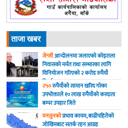
ताजा खबर
जेन्जी
आन्दोलनमा जलाएकाे कोइराला
निवासको मर्मत तथा सम्भारका लागि
विनियोजन गरिएको २ करोड रुपैयाँ
फिर्ता
२५०
रुपैयाँको सामान खरिद गरेका
उपभोक्ताले १० लाख रुपैयाँको करदाता
बम्पर उपहार जिते
मनसुनको
प्रभाव कायम, बाढीपहिरोको
जोखिमबाट सतर्क रहन आग्रह