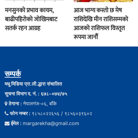
मनसुनको प्रभाव कायम,
आज भाग्य कस्ताे छ मेष
बाढीपहिरोको जोखिमबाट
राशिदेखि मीन राशिसम्मको
सतर्क रहन आग्रह
आजको राशिफल विस्तृत
रूपमा जानौं
सम्पर्क
मधु मिडिया प्रा.ली.द्धारा संचालित
सुचना विभाग द. नं. : ६७८-०७४/७५
ठेगाना :
नेपालगंज-०६, बाँके
फोन नम्बर :
९८५८०२२६५६ / ९८५६०३९६०२
ईमेल :
margarekha@gmail.com