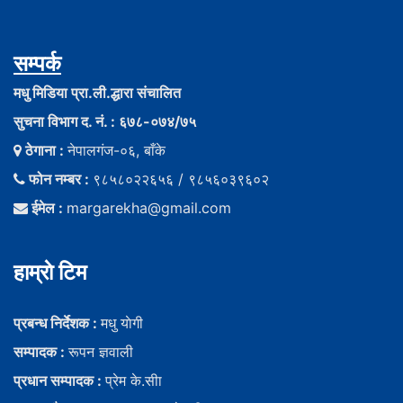
सम्पर्क
मधु मिडिया प्रा.ली.द्धारा संचालित
सुचना विभाग द. नं. : ६७८-०७४/७५
ठेगाना :
नेपालगंज-०६, बाँके
फोन नम्बर :
९८५८०२२६५६ / ९८५६०३९६०२
ईमेल :
margarekha@gmail.com
हाम्राे टिम
प्रबन्ध निर्देशक :
मधु याेगी
सम्पादक :
रूपन ज्ञवाली
प्रधान सम्पादक :
प्रेम के.सीा