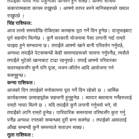
तपाईको घरमा नयाँ पाहुनाको आगमन हुन सक्छ। आफ्नो सोचमा
सकारात्मकता कायम राख्नुपर्छ । आफ्नो वरपर बस्ने मानिसहरुको ख्याल
राख्नुपर्छ ।
सिंह राशिफल:
आज लामो समयदेखि रोकिएका कामहरू पूरा गर्ने दिन हुनेछ। दाजुभाइबाट
पूर्ण सहयोग मिल्नेछ । कुनै सरकारी योजनामा ​​पैसा लगानी गर्दा राम्रो
फाइदा हुने सम्भावना छ। तपाईंले आफ्नो खाने बानी परिवर्तन गर्नुपर्छ,
अन्यथा तपाईंले पेटसम्बन्धी केही समस्याहरूको सामना गर्नुपर्नेछ, त्यसैले
तपाईंले भुटेको खानाबाट टाढा रहनुपर्छ। तपाईं आफ्नो परिवारका
सदस्यहरूसँग कुनै पनि पूजा, भजन-कीर्तन आदि आयोजना गर्न
सक्नुहुन्छ।
कन्या राशिफल :
आजको दिन तपाईको मनोकामना पूरा गर्ने दिन रहेको छ । धार्मिक
कार्यक्रममा उत्साहपूर्वक सहभागी हुनुहुनेछ । ब्यापार ब्यवसाय गर्नेहरुलाई
राम्रो नाफा मिल्ने छ । यदि तपाईंले कुनै लगानी गर्नुभयो भने, यो
तपाईंको लागि राम्रो हुनेछ। पारिवारिक समस्यामा वरिष्ठसँग कुरा गर्नु
पर्नेछ अन्यथा रगतको सम्बन्धमा दुरी बन्न सक्नेछ । तपाईको आमालाई
आँखा सम्बन्धी कुनै समस्याले सताउन सक्छ।
तुला राशिफल :