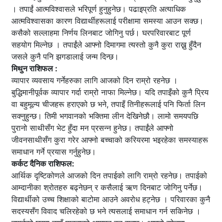
। तपाईं आत्मविश्वासले भरिपूर्ण हुनुहुनेछ। पढाइप्रति अत्याधिक
आत्मविश्वासका कारण विद्यार्थीहरूलाई परीक्षामा समस्या आउन सक्छ।
कसैको सल्लाहमा निर्णय लिनबाट जोगिनु पर्छ। घरपरिवारबाट पूर्ण
सहयोग मिल्नेछ । तपाईंले आफ्नो दिमागमा त्यस्तो कुनै कुरा राख्नु हुँदैन
जसले कुनै पनि झगडालाई जन्म दिन्छ।
मिथुन राशिफल :
व्यापार व्यवसाय गर्नेहरुका लागि आजको दिन राम्रो रहनेछ ।
बुद्धिमानीपूर्वक व्यापार गर्दा राम्रो नाफा मिल्नेछ। यदि तपाइँको कुनै प्रिय
वा बहुमूल्य चीजहरू हराएको छ भने, तपाइँ तिनीहरूलाई पनि फिर्ता लिन
सक्नुहुन्छ। तिमी भगवानको भक्तिमा लीन देखिनेछौ। लामो समयपछि
पुरानो साथीसँग भेट हुँदा मन प्रसन्न हुनेछ। तपाईंले आफ्नो
जीवनसाथीसँग कुरा गरेर आफ्नो बच्चाको करियरमा भइरहेका समस्याहरू
समाधान गर्ने प्रयास गर्नुहुनेछ।
कर्कट दैनिक राशिफल:
आर्थिक दृष्टिकोणले आजको दिन तपाईको लागि राम्रो रहनेछ। तपाईको
आम्दानीका श्रोतहरु बढ्नेछन् र कसैलाई ऋण दिनबाट जोगिनु पर्नेछ।
विद्यार्थीको उच्च शिक्षाको बाटोमा आउने अवरोध हट्नेछ । परिवारका कुनै
सदस्यसँग विवाद चलिरहेको छ भने त्यसलाई समाधान गर्न सकिनेछ ।