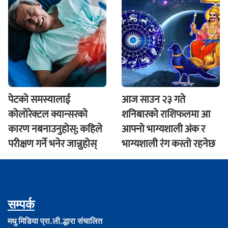
पेटको समस्यालाई
आज साउन २३ गते
कोलोरेक्टल क्यान्सरको
शनिबारकाे राशिफलमा आ
कारण नबनाउनुहोस्; कहिले
आफ्नो भाग्यशाली अंक र
परीक्षण गर्ने भनेर जान्नुहोस्
भाग्यशाली रंग कस्तो रहनेछ
सम्पर्क
मधु मिडिया प्रा.ली.द्धारा संचालित