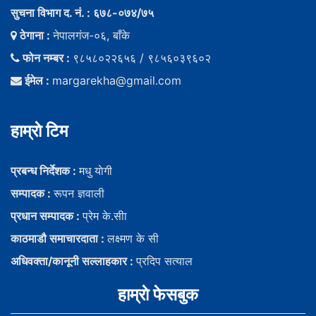
सुचना विभाग द. नं. : ६७८-०७४/७५
ठेगाना :
नेपालगंज-०६, बाँके
फोन नम्बर :
९८५८०२२६५६ / ९८५६०३९६०२
ईमेल :
margarekha@gmail.com
हाम्राे टिम
प्रबन्ध निर्देशक :
मधु याेगी
सम्पादक :
रूपन ज्ञवाली
प्रधान सम्पादक :
प्रेम के.सीा
काठमाडौ समाचारदाता :
लक्ष्मण के सी
अधिवक्ता/कानूनी सल्लाहकार :
प्रदिप सत्याल
हाम्राे फेसबुक