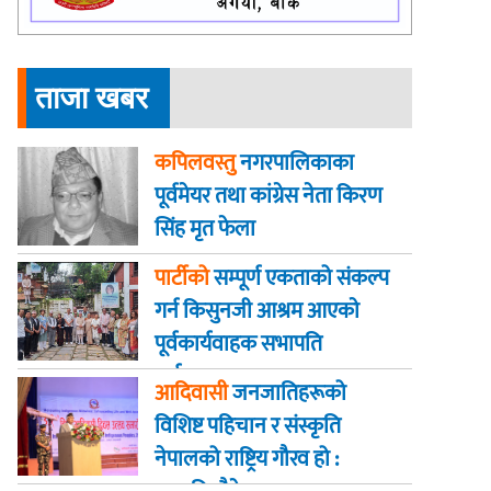
ताजा खबर
कपिलवस्तु
नगरपालिकाका
पूर्वमेयर तथा कांग्रेस नेता किरण
सिंह मृत फेला
पार्टीको
सम्पूर्ण एकताको संकल्प
गर्न किसुनजी आश्रम आएकाे
पूर्वकार्यवाहक सभापति
पूर्णबहादुर खड्का
आदिवासी
जनजातिहरूको
विशिष्ट पहिचान र संस्कृति
नेपालको राष्ट्रिय गौरव हो :