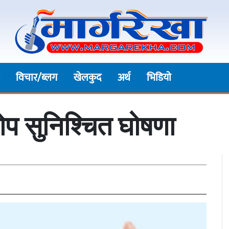
विचार/ब्लग
खेलकुद
अर्थ
भिडियाे
णखोप सुनिश्चित घोषणा