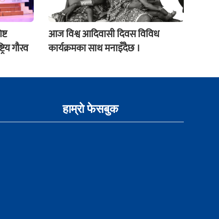
्ट
आज विश्व आदिवासी दिवस विविध
्रिय गौरव
कार्यक्रमका साथ मनाइँदैछ ।
हाम्राे फेसबुक