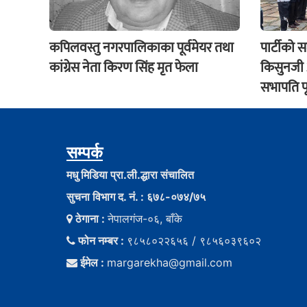
कपिलवस्तु नगरपालिकाका पूर्वमेयर तथा
पार्टीको स
कांग्रेस नेता किरण सिंह मृत फेला
किसुनजी आ
सभापति पू
सम्पर्क
मधु मिडिया प्रा.ली.द्धारा संचालित
सुचना विभाग द. नं. : ६७८-०७४/७५
ठेगाना :
नेपालगंज-०६, बाँके
फोन नम्बर :
९८५८०२२६५६ / ९८५६०३९६०२
ईमेल :
margarekha@gmail.com