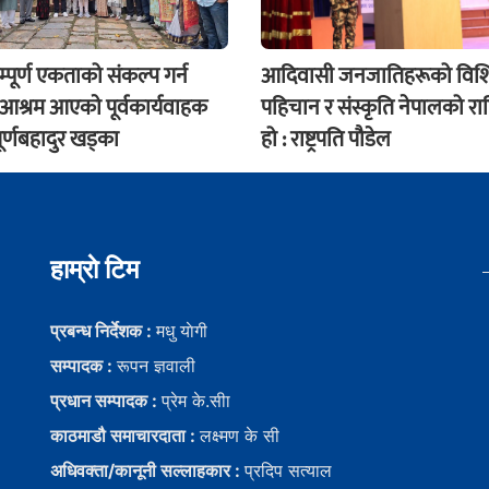
म्पूर्ण एकताको संकल्प गर्न
आदिवासी जनजातिहरूको विशिष
श्रम आएकाे पूर्वकार्यवाहक
पहिचान र संस्कृति नेपालको राष्ट
र्णबहादुर खड्का
हो : राष्ट्रपति पौडेल
हाम्राे टिम
प्रबन्ध निर्देशक :
मधु याेगी
सम्पादक :
रूपन ज्ञवाली
प्रधान सम्पादक :
प्रेम के.सीा
काठमाडौ समाचारदाता :
लक्ष्मण के सी
अधिवक्ता/कानूनी सल्लाहकार :
प्रदिप सत्याल