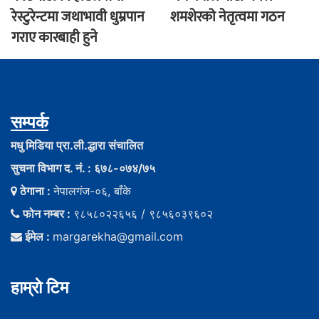
रेस्टुरेन्टमा जथाभावी धुम्रपान
शमशेरको नेतृत्वमा गठन
गराए कारबाही हुने
सम्पर्क
मधु मिडिया प्रा.ली.द्धारा संचालित
सुचना विभाग द. नं. : ६७८-०७४/७५
ठेगाना :
नेपालगंज-०६, बाँके
फोन नम्बर :
९८५८०२२६५६ / ९८५६०३९६०२
ईमेल :
margarekha@gmail.com
हाम्राे टिम