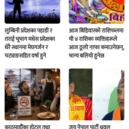
लुम्बिनी प्रदेशका पहाडी र
आज बिहिवारकाे राशिफलमा
तराई भूभाग मधेस प्रदेशका
यी ४ राशिका व्यक्तिहरूले
धेरै स्थानमा मेघगर्जन र
आज ठूलो नाफा कमाउनेछन्,
चट्याङसहित वर्षा हुने
भाग्य बलियो हुनेछ
काठमाडौंका होटल तथा
जय नेपाल पार्टी धवल