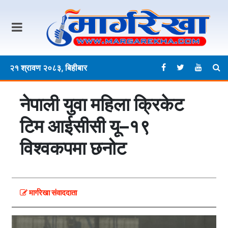
२१ श्रावण २०८३, बिहीबार
नेपाली युवा महिला क्रिकेट
टिम आईसीसी यू–१९
विश्वकपमा छनोट
मार्गरेखा संवाददाता