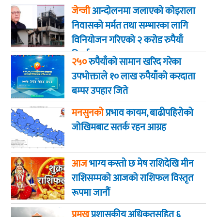
जेन्जी
आन्दोलनमा जलाएकाे कोइराला
निवासको मर्मत तथा सम्भारका लागि
विनियोजन गरिएको २ करोड रुपैयाँ
फिर्ता
२५०
रुपैयाँको सामान खरिद गरेका
उपभोक्ताले १० लाख रुपैयाँको करदाता
बम्पर उपहार जिते
मनसुनको
प्रभाव कायम, बाढीपहिरोको
जोखिमबाट सतर्क रहन आग्रह
आज
भाग्य कस्ताे छ मेष राशिदेखि मीन
राशिसम्मको आजको राशिफल विस्तृत
रूपमा जानौं
प्रमुख
प्रशासकीय अधिकृतसहित ६