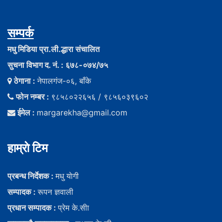
सम्पर्क
मधु मिडिया प्रा.ली.द्धारा संचालित
सुचना विभाग द. नं. : ६७८-०७४/७५
ठेगाना :
नेपालगंज-०६, बाँके
फोन नम्बर :
९८५८०२२६५६ / ९८५६०३९६०२
ईमेल :
margarekha@gmail.com
हाम्राे टिम
प्रबन्ध निर्देशक :
मधु याेगी
सम्पादक :
रूपन ज्ञवाली
प्रधान सम्पादक :
प्रेम के.सीा