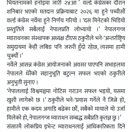
भियतनामकाे हनाेइमा जारी २४आैं वर्ल्ड कंग्रेसका दाैरान
शनिबार भएको मतदान प्रक्रियाबाट २०२६ मा हुने पच्चीसाैं
वर्ल्ड कंग्रेस नर्वेमा हुने निर्णय गरियो । ‘दस मिनेटको भिडियो
प्रस्तुतिले सबैलाई नेपालप्रति लाेभ्यायाे ।’ नेपालगन्ज
म्याराथनका संस्थापक अध्यक्ष टीएस ठकुरीले भने-‘अन्तर्राष्ट्रिय
समुदायमा केही लबिङ पनि जरुरी हुँदाे रहेछ, त्यसमा हामी
चुक्याैं ।’
नर्वेले आसन्न कंग्रेस आयोजनाकाे अवसर पाएपनि सभाहलमा
नेपालले धेरैको सहानुभूति बटुल्न सफल भएको ठकुरीले
अनुभुती सुनाए ।
‘नेपाललाई विश्वमञ्चमा नाेटिस गराउन सफल भइयाे, यसमा
खुशी लागेको छ ।’ ठकुरीले भने-‘प्रयास गर्नेले नै जित्ने हाे,
हामीले एक कदम अगाडि बढेका छाैं, सबैको मायाले याे उर्जा
मिलेकाे हाे, नेपालगन्ज म्याराथन सम्बद्ध सबैप्रति कृतज्ञ छु ।’
संसारमै लाेकप्रिय इभेन्ट म्याराथनलाई आधिकारिकता दिने