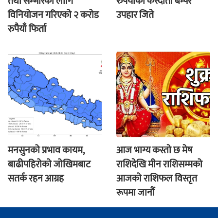
तथा सम्भारका लागि
रुपैयाँको करदाता बम्पर
विनियोजन गरिएको २ करोड
उपहार जिते
रुपैयाँ फिर्ता
मनसुनको प्रभाव कायम,
आज भाग्य कस्ताे छ मेष
बाढीपहिरोको जोखिमबाट
राशिदेखि मीन राशिसम्मको
सतर्क रहन आग्रह
आजको राशिफल विस्तृत
रूपमा जानौं