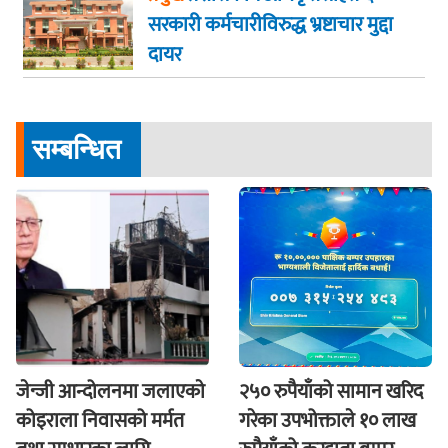
सरकारी कर्मचारीविरुद्ध भ्रष्टाचार मुद्दा
दायर
सम्बन्धित
जेन्जी आन्दोलनमा जलाएकाे
२५० रुपैयाँको सामान खरिद
कोइराला निवासको मर्मत
गरेका उपभोक्ताले १० लाख