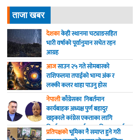
ताजा खबर
देशका
केही स्थानमा चट्याङसहित
भारी वर्षाको पूर्वानुमान सचेत रहन
आग्रह
आज
साउन २५ गते साेमबारकाे
राशिफलमा तपाईकाे भाग्य अंक र
लक्की कलर थाहा पाउनु हाेस
नेपाली
काँग्रेसका निबर्तमान
कार्यबाहक अध्यक्ष पुर्ण बहादुर
खड्काले कांग्रेस एकताका लागि
निर्णायक पहल गर्न सभापति थापालाई
प्रतिपक्षको
भूमिका नै समाप्त हुने गरी
आग्रह