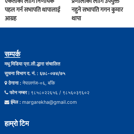
एकताका लागि निर्णायक
प्रणालीका लागि उपयुक्त
पहल गर्न सभापति थापालाई
नहुने सभापति गगन कुमार
आग्रह
थापा
सम्पर्क
मधु मिडिया प्रा.ली.द्धारा संचालित
सुचना विभाग द. नं. : ६७८-०७४/७५
ठेगाना :
नेपालगंज-०६, बाँके
फोन नम्बर :
९८५८०२२६५६ / ९८५६०३९६०२
ईमेल :
margarekha@gmail.com
हाम्राे टिम