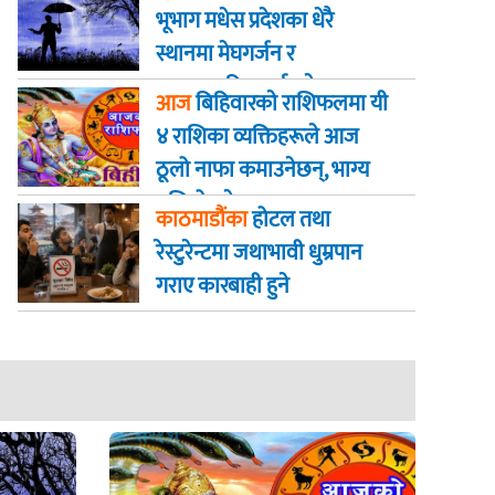
भूभाग मधेस प्रदेशका धेरै
स्थानमा मेघगर्जन र
चट्याङसहित वर्षा हुने
आज
बिहिवारकाे राशिफलमा यी
४ राशिका व्यक्तिहरूले आज
ठूलो नाफा कमाउनेछन्, भाग्य
बलियो हुनेछ
काठमाडौंका
होटल तथा
रेस्टुरेन्टमा जथाभावी धुम्रपान
गराए कारबाही हुने