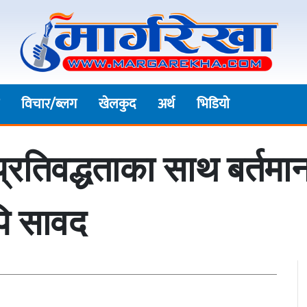
विचार/ब्लग
खेलकुद
अर्थ
भिडियाे
प्रतिवद्धताका साथ बर्त
पि सावद