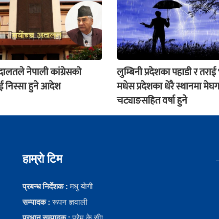
अदालतले नेपाली कांग्रेसको
लुम्बिनी प्रदेशका पहाडी र तराई
 निस्सा हुने आदेश
मधेस प्रदेशका धेरै स्थानमा मेघग
चट्याङसहित वर्षा हुने
हाम्राे टिम
प्रबन्ध निर्देशक :
मधु याेगी
सम्पादक :
रूपन ज्ञवाली
प्रधान सम्पादक :
प्रेम के.सीा