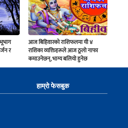
 भूभाग
आज बिहिवारकाे राशिफलमा यी ४
र्जन र
राशिका व्यक्तिहरूले आज ठूलो नाफा
कमाउनेछन्, भाग्य बलियो हुनेछ
हाम्राे फेसबुक