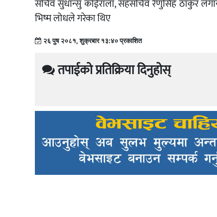
सचिव सुधान्सु कोईराला, सहसचिव रेणुसिंह ठाकुर लगाय
भिष्म लोधले गरेका थिए
२६ पुष २०८१, शुक्रबार १३:४० प्रकाशित
तपाईको प्रतिक्रिया दिनुहोस्