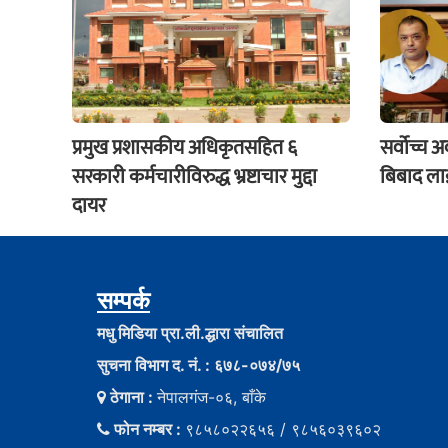
प्रमुख प्रशासकीय अधिकृतसहित ६
सर्वोच्च 
सरकारी कर्मचारीविरुद्ध भ्रष्टाचार मुद्दा
बिबाद लाई
दायर
सम्पर्क
मधु मिडिया प्रा.ली.द्धारा संचालित
सुचना विभाग द. नं. : ६७८-०७४/७५
ठेगाना :
नेपालगंज-०६, बाँके
फोन नम्बर :
९८५८०२२६५६ / ९८५६०३९६०२