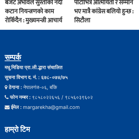
बजेट अभावले सुस्ताको नदी
पार्टीभित्र आत्मीयता र सम्मान
कटान नियन्त्रणको काम
भए मात्रै कांग्रेस बलियो हुन्छ :
रोकिँदैन : मुख्यमन्त्री आचार्य
सिटौला
सम्पर्क
मधु मिडिया प्रा.ली.द्धारा संचालित
सुचना विभाग द. नं. : ६७८-०७४/७५
ठेगाना :
नेपालगंज-०६, बाँके
फोन नम्बर :
९८५८०२२६५६ / ९८५६०३९६०२
ईमेल :
margarekha@gmail.com
हाम्राे टिम